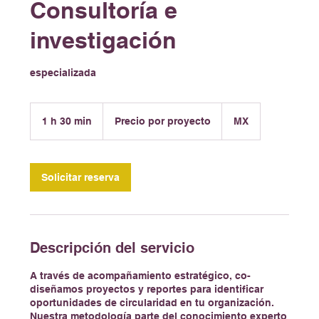
Consultoría e
investigación
especializada
Precio
por
1 h 30 min
1
Precio por proyecto
MX
proyecto
3
0
Solicitar reserva
m
i
n
Descripción del servicio
A través de acompañamiento estratégico, co-
diseñamos proyectos y reportes para identificar
oportunidades de circularidad en tu organización.
Nuestra metodología parte del conocimiento experto