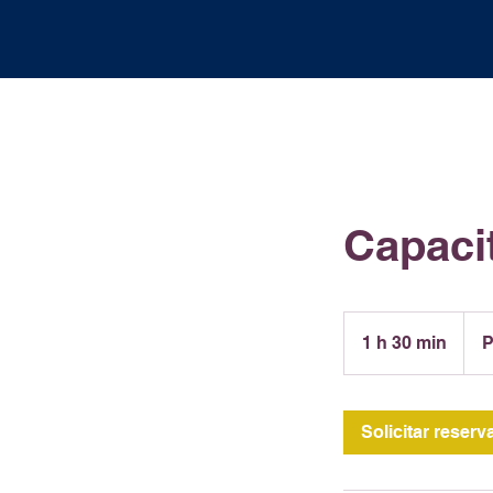
Capaci
Preci
por
1 h 30 min
1
P
proye
3
0
Solicitar reserv
m