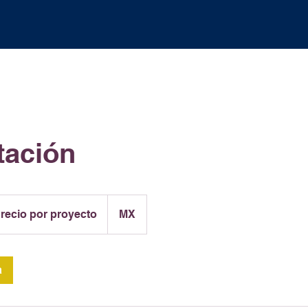
tación
o
recio por proyecto
MX
cto
a