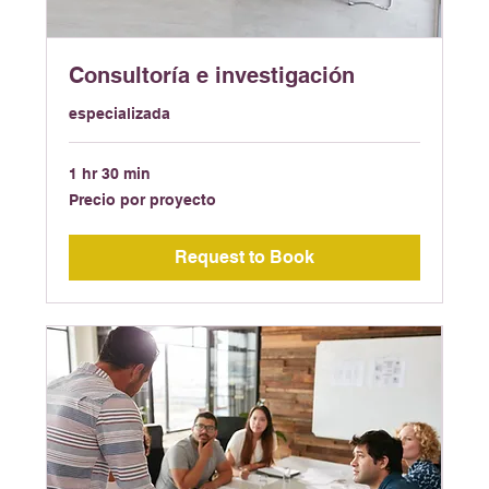
Consultoría e investigación
especializada
1 hr 30 min
Precio
Precio por proyecto
por
proyecto
Request to Book