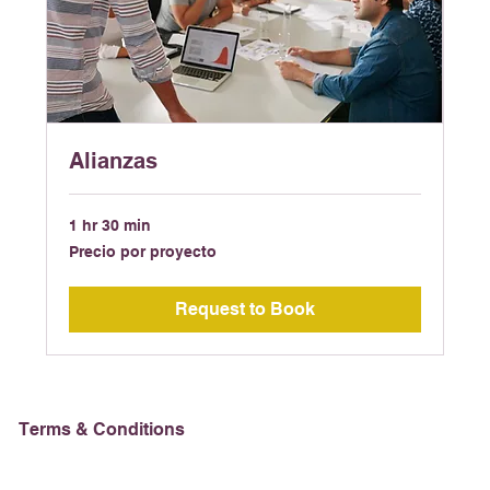
Alianzas
1 hr 30 min
Precio
Precio por proyecto
por
proyecto
Request to Book
Terms & Conditions