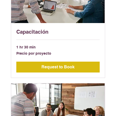
Capacitación
1 hr 30 min
Precio
Precio por proyecto
por
proyecto
Request to Book